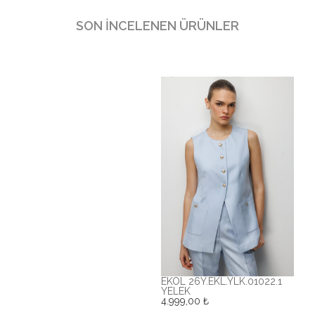
SON İNCELENEN ÜRÜNLER
1
EKOL 26Y.EKL.YLK.01022.1
YELEK
4.999,00
₺