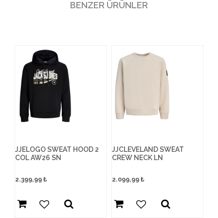
BENZER ÜRÜNLER
R
JJELOGO SWEAT HOOD 2
JJCLEVELAND SWEAT
JP
COL AW26 SN
CREW NECK LN
2.399,99
₺
2.099,99
₺
2.