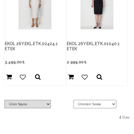
EKOL 26Y.EKL.ETK.02424.1
EKOL 26Y.EKL.ETK.01040.1
ETEK
ETEK
3.499,00
₺
2.999,00
₺
4
Ürün