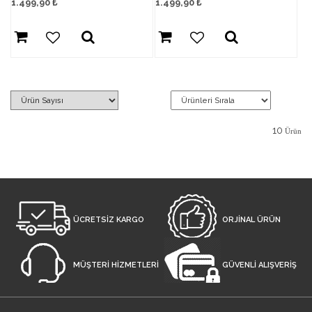
1.499,90
₺
1.499,90
₺
10
Ürün
ÜCRETSİZ KARGO
ORJİNAL ÜRÜN
MÜŞTERİ HİZMETLERİ
GÜVENLİ ALIŞVERİŞ