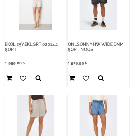
EKOL 25Y.EKL.SRT.02014.1
ONLSONNY HW WIDE DNM
ŞORT
ŞORT NOOS
1.999,00
₺
1.519,99
₺