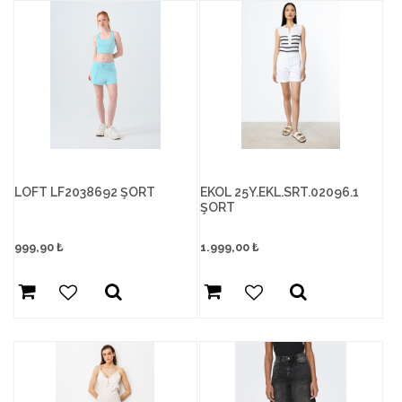
LOFT LF2038692 ŞORT
EKOL 25Y.EKL.SRT.02096.1
ŞORT
999,90
₺
1.999,00
₺