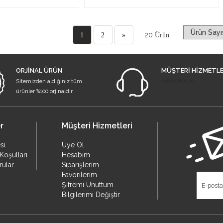
20
1
2
»
Ürün
ORJİNAL ÜRÜN
MÜŞTERİ HİZMETLE
Sitemizden aldığınız tüm
02827267070
ürünler %100 orjinaldir
r
Müşteri Hizmetleri
si
Üye Ol
Koşulları
Hesabım
rular
Siparişlerim
Favorilerim
Şifremi Unuttum
Bilgilerimi Değiştir