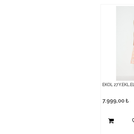
EKOL 27Y.EKL.E
7.999,00
₺