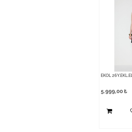
EKOL 26Y.EKL.E
5.999,00
₺