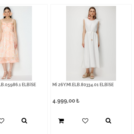
LB.05986.1 ELBİSE
Mİ 26Y.MI.ELB.80334.01 ELBİSE
4.999,00
₺