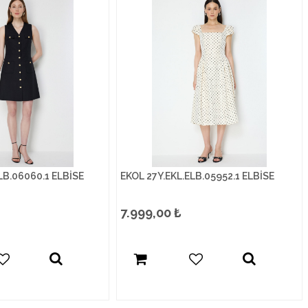
LB.06060.1 ELBİSE
EKOL 27Y.EKL.ELB.05952.1 ELBİSE
7.999,00
₺