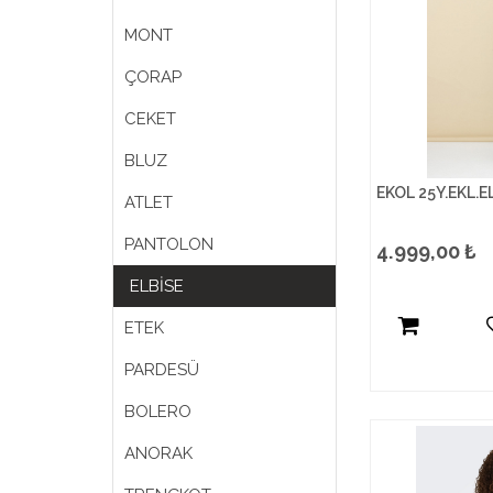
MONT
ÇORAP
CEKET
BLUZ
EKOL 25Y.EKL.E
ATLET
PANTOLON
4.999,00
₺
ELBİSE
ETEK
PARDESÜ
BOLERO
ANORAK