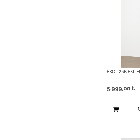
EKOL 26K.EKL.E
5.999,00
₺