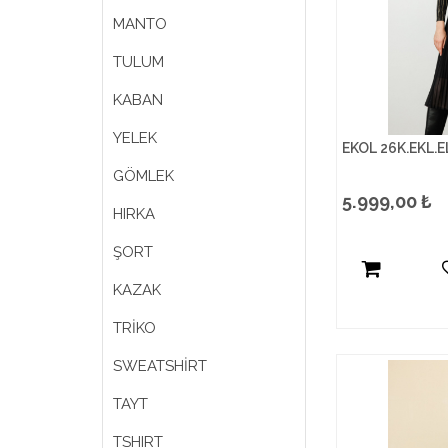
MANTO
TULUM
KABAN
YELEK
EKOL 26K.EKL.E
GÖMLEK
5.999,00
₺
HIRKA
ŞORT
KAZAK
TRİKO
SWEATSHİRT
TAYT
TSHIRT