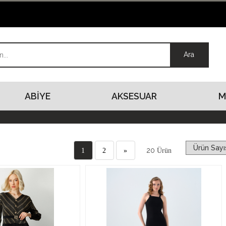
ABİYE
AKSESUAR
M
20
1
2
»
Ürün