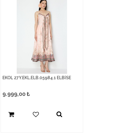
EKOL 27Y.EKL.ELB.05984.1 ELBİSE
9.999,00
₺