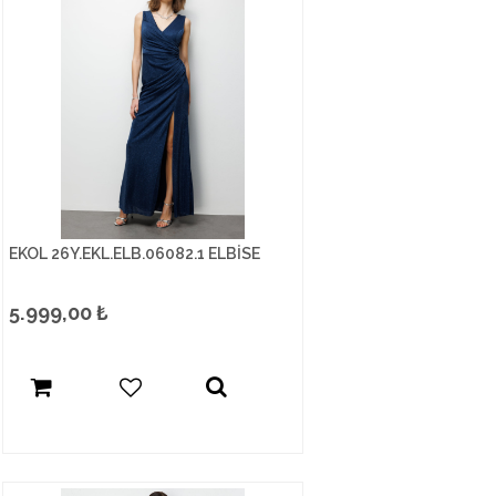
EKOL 26Y.EKL.ELB.06082.1 ELBİSE
5.999,00
₺