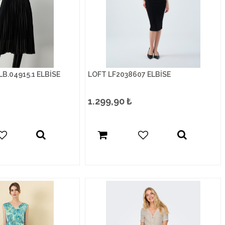
LB.04915.1 ELBİSE
LOFT LF2038607 ELBİSE
1.299,90
₺