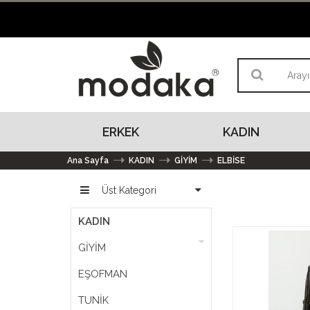
ERKEK
KADIN
Ana Sayfa
KADIN
GİYİM
ELBİSE
Üst Kategori
KADIN
GİYİM
EŞOFMAN
TUNİK