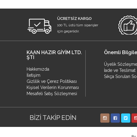
ÜCRETSİZ KARGO
100 TL üstü tüm siparişler
için geçerlidir.
KAAN HAZIR GİYİM LTD.
Önemli Bilgile
ŞTİ
Üyelik Sözleşme
Hakkımızda
İade ve Teslimat 
İletişim
Sıkça Sorulan So
Gizlilik ve Çerez Politikası
Kişisel Verilerin Korunması
Mesafeli Satış Sözleşmesi
BİZİ TAKİP EDİN
Bu