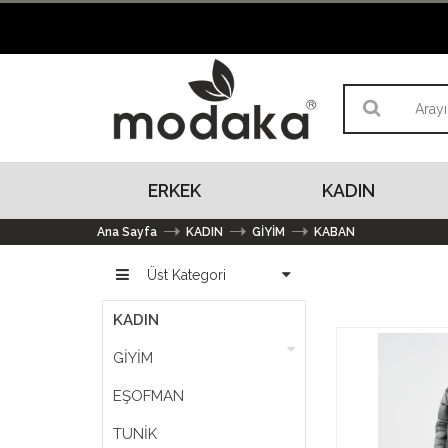
ERKEK
KADIN
Ana Sayfa
KADIN
GİYİM
KABAN
Üst Kategori
KADIN
GİYİM
EŞOFMAN
TUNİK