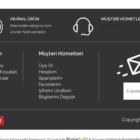
ORJİNAL ÜRÜN
MÜŞTERİ HİZMETLE
Sitemizden aldığınız tüm
02827267070
ürünler %100 orjinaldir
r
Müşteri Hizmetleri
si
Üye Ol
Koşulları
Hesabım
rular
Siparişlerim
Favorilerim
Şifremi Unuttum
Bilgilerimi Değiştir
Copyrig
Proje
Soft
Sanal Mağaza
da
Elektronik Ticaret
için
E-Ticaret
yazılımı kullanılmakta