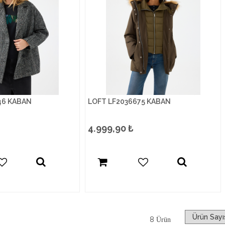
46 KABAN
LOFT LF2036675 KABAN
4.999,90
₺
8
Ürün