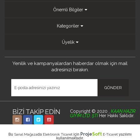
Önemli Bilgiler
Kategoriler
Üyelik
Yenilik ve kampanyalardan
haberdar olmak için mail
adresinizi bırakın.
BİZİ TAKİP EDİN
Copyright © 2020 ,
KAAN HAZIR
GİYİM LTD. ŞTİ
Her Hakkı Saklıdır.
Proje
Soft
Bu
Sanal Mağaza
da
Elektronik Ticaret
için
E-Ticaret
yazılımı
kullanılmaktadır.