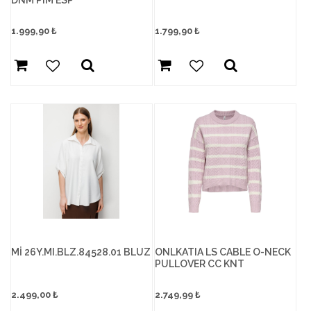
DNM PIM ESP
1.999,90
₺
1.799,90
₺
Mİ 26Y.MI.BLZ.84528.01 BLUZ
ONLKATIA LS CABLE O-NECK
PULLOVER CC KNT
2.499,00
₺
2.749,99
₺