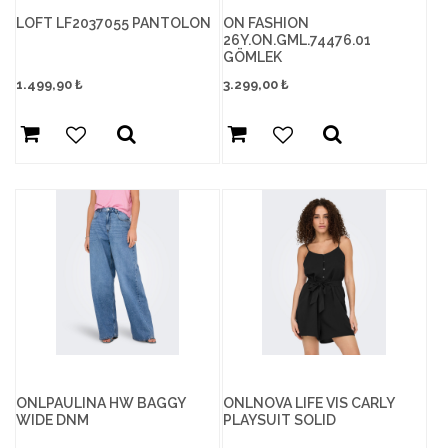
LOFT LF2037055 PANTOLON
ON FASHION
26Y.ON.GML.74476.01
GÖMLEK
1.499,90
₺
3.299,00
₺
ONLPAULINA HW BAGGY
ONLNOVA LIFE VIS CARLY
WIDE DNM
PLAYSUIT SOLID