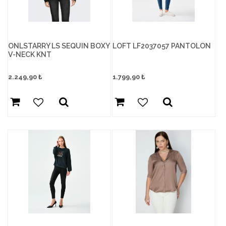
ONLSTARRY LS SEQUIN BOXY
LOFT LF2037057 PANTOLON
V-NECK KNT
2.249,90
₺
1.799,90
₺