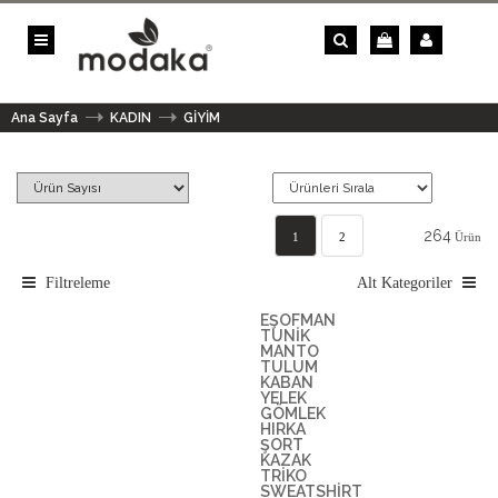
Ana Sayfa
KADIN
GİYİM
264
1
2
Ürün
3
..
»
»»
Filtreleme
Alt Kategoriler
EŞOFMAN
TUNİK
MANTO
TULUM
KABAN
YELEK
GÖMLEK
HIRKA
ŞORT
KAZAK
TRİKO
SWEATSHİRT