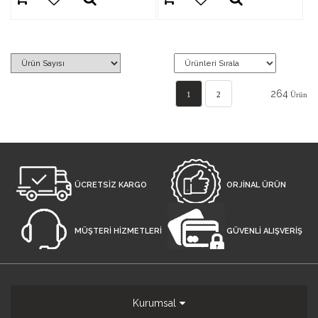
264
1
2
Ürün
3
..
»
»»
ÜCRETSİZ KARGO
ORJİNAL ÜRÜN
MÜŞTERİ HİZMETLERİ
GÜVENLİ ALIŞVERİŞ
Kurumsal